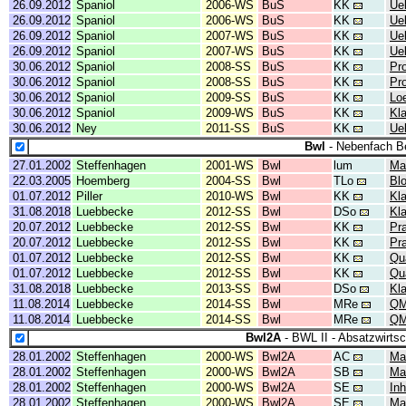
26.09.2012
Spaniol
2006-WS
BuS
KK
Ue
26.09.2012
Spaniol
2006-WS
BuS
KK
Ue
26.09.2012
Spaniol
2007-WS
BuS
KK
Ue
26.09.2012
Spaniol
2007-WS
BuS
KK
Ue
30.06.2012
Spaniol
2008-SS
BuS
KK
Pr
30.06.2012
Spaniol
2008-SS
BuS
KK
Pr
30.06.2012
Spaniol
2009-SS
BuS
KK
Lo
30.06.2012
Spaniol
2009-WS
BuS
KK
Kl
30.06.2012
Ney
2011-SS
BuS
KK
Ue
Bwl
- Nebenfach Be
27.01.2002
Steffenhagen
2001-WS
Bwl
lum
Mar
22.03.2005
Hoemberg
2004-SS
Bwl
TLo
Bl
01.07.2012
Piller
2010-WS
Bwl
KK
Kl
31.08.2018
Luebbecke
2012-SS
Bwl
DSo
Kl
20.07.2012
Luebbecke
2012-SS
Bwl
KK
Pr
20.07.2012
Luebbecke
2012-SS
Bwl
KK
Pr
01.07.2012
Luebbecke
2012-SS
Bwl
KK
Qu
01.07.2012
Luebbecke
2012-SS
Bwl
KK
Qu
31.08.2018
Luebbecke
2013-SS
Bwl
DSo
Kl
11.08.2014
Luebbecke
2014-SS
Bwl
MRe
QM
11.08.2014
Luebbecke
2014-SS
Bwl
MRe
QM
Bwl2A
- BWL II - Absatzwirtsc
28.01.2002
Steffenhagen
2000-WS
Bwl2A
AC
Ma
28.01.2002
Steffenhagen
2000-WS
Bwl2A
SB
Ma
28.01.2002
Steffenhagen
2000-WS
Bwl2A
SE
Inh
28.01.2002
Steffenhagen
2000-WS
Bwl2A
SE
Ma