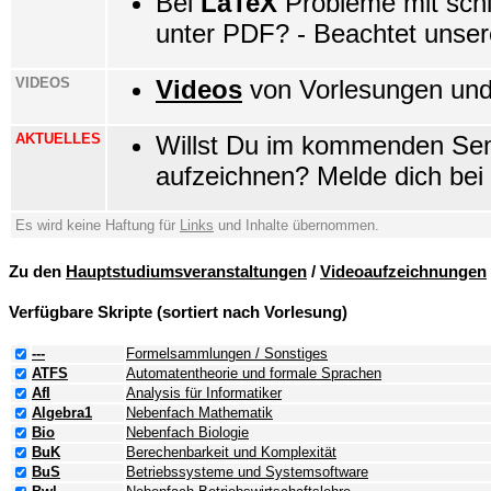
Bei
LaTeX
Probleme mit schl
unter PDF? - Beachtet unse
VIDEOS
Videos
von Vorlesungen und 
AKTUELLES
Willst Du im kommenden Sem
aufzeichnen? Melde dich bei
Es wird keine Haftung für
Links
und Inhalte übernommen.
Zu den
Hauptstudiumsveranstaltungen
/
Videoaufzeichnungen
Verfügbare Skripte (sortiert nach Vorlesung)
---
Formelsammlungen / Sonstiges
ATFS
Automatentheorie und formale Sprachen
AfI
Analysis für Informatiker
Algebra1
Nebenfach Mathematik
Bio
Nebenfach Biologie
BuK
Berechenbarkeit und Komplexität
BuS
Betriebssysteme und Systemsoftware