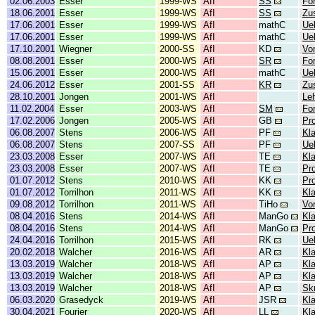
02.06.2003
Esser
1999-WS
AfI
SS
Fo
18.06.2001
Esser
1999-WS
AfI
SS
Zu
17.06.2001
Esser
1999-WS
AfI
mathC
Ue
17.06.2001
Esser
1999-WS
AfI
mathC
Ue
17.10.2001
Wiegner
2000-SS
AfI
KD
Vo
08.08.2001
Esser
2000-WS
AfI
SR
Fo
15.06.2001
Esser
2000-WS
AfI
mathC
Ue
24.06.2012
Esser
2001-SS
AfI
KR
Zu
28.10.2001
Jongen
2001-WS
AfI
Leh
11.02.2004
Esser
2003-WS
AfI
SM
Fo
17.02.2006
Jongen
2005-WS
AfI
GB
Pr
06.08.2007
Stens
2006-WS
AfI
PF
Kl
06.08.2007
Stens
2007-SS
AfI
PF
Ue
23.03.2008
Esser
2007-WS
AfI
TE
Kl
23.03.2008
Esser
2007-WS
AfI
TE
Pr
01.07.2012
Stens
2010-WS
AfI
KK
Pr
01.07.2012
Torrilhon
2011-WS
AfI
KK
Kl
09.08.2012
Torrilhon
2011-WS
AfI
TiHo
Vor
08.04.2016
Stens
2014-WS
AfI
ManGo
Kl
08.04.2016
Stens
2014-WS
AfI
ManGo
Pr
24.04.2016
Torrilhon
2015-WS
AfI
RK
Ue
20.02.2018
Walcher
2016-WS
AfI
AR
Kl
13.03.2019
Walcher
2018-WS
AfI
AP
Kl
13.03.2019
Walcher
2018-WS
AfI
AP
Kl
13.03.2019
Walcher
2018-WS
AfI
AP
Skr
06.03.2020
Grasedyck
2019-WS
AfI
JSR
Kl
30.04.2021
Fourier
2020-WS
AfI
LL
Kl