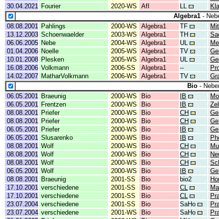
30.04.2021
Fourier
2020-WS
AfI
LL
Kl
Algebra1
- Neb
08.08.2001
Pahlings
2000-WS
Algebra1
TF
Mit
13.12.2003
Schoenwaelder
2003-WS
Algebra1
TH
Sa
06.06.2005
Nebe
2004-WS
Algebra1
UL
Mer
01.04.2006
Noelle
2005-WS
Algebra1
TV
Ge
10.01.2008
Plesken
2005-WS
Algebra1
UL
Ge
16.08.2006
Volkmann
2006-SS
Algebra1
--
Pro
14.02.2007
MatharVolkmann
2006-WS
Algebra1
TV
Gr
Bio
- Neben
06.05.2001
Braeunig
2000-WS
Bio
IB
Mol
06.05.2001
Frentzen
2000-WS
Bio
IB
Zel
08.08.2001
Priefer
2000-WS
Bio
CH
Ge
08.08.2001
Priefer
2000-WS
Bio
CH
Ge
06.05.2001
Priefer
2000-WS
Bio
IB
Ge
06.05.2001
Slusarenko
2000-WS
Bio
IB
Ph
08.08.2001
Wolf
2000-WS
Bio
CH
Mu
08.08.2001
Wolf
2000-WS
Bio
CH
Ne
08.08.2001
Wolf
2000-WS
Bio
CH
Sc
06.05.2001
Wolf
2000-WS
Bio
IB
Ge
08.08.2001
Braeunig
2001-SS
Bio
bio2
Ho
17.10.2001
verschiedene
2001-SS
Bio
CL
Mat
17.10.2001
verschiedene
2001-SS
Bio
CL
Pr
23.07.2004
verschiedene
2001-SS
Bio
SaHo
Pr
23.07.2004
verschiedene
2001-WS
Bio
SaHo
Pr