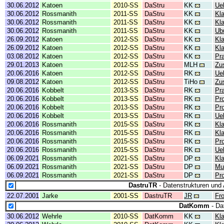
30.06.2012
Katoen
2010-SS
DaStru
KK
Ue
30.06.2012
Rossmanith
2011-SS
DaStru
KK
Kl
30.06.2012
Rossmanith
2011-SS
DaStru
KK
Kl
30.06.2012
Rossmanith
2011-SS
DaStru
KK
Ub
26.09.2012
Katoen
2012-SS
DaStru
KK
Kl
26.09.2012
Katoen
2012-SS
DaStru
KK
Kl
03.08.2012
Katoen
2012-SS
DaStru
KK
Pr
29.01.2013
Katoen
2012-SS
DaStru
MLH
Zu
20.06.2016
Katoen
2012-SS
DaStru
RK
Ue
09.08.2012
Katoen
2012-SS
DaStru
TiHo
Zu
20.06.2016
Kobbelt
2013-SS
DaStru
RK
Pr
20.06.2016
Kobbelt
2013-SS
DaStru
RK
Pr
20.06.2016
Kobbelt
2013-SS
DaStru
RK
Pr
20.06.2016
Kobbelt
2013-SS
DaStru
RK
Ue
20.06.2016
Rossmanith
2015-SS
DaStru
RK
Kl
20.06.2016
Rossmanith
2015-SS
DaStru
RK
Kl
20.06.2016
Rossmanith
2015-SS
DaStru
RK
Pr
20.06.2016
Rossmanith
2015-SS
DaStru
RK
Ue
06.09.2021
Rossmanith
2021-SS
DaStru
DP
Kl
06.09.2021
Rossmanith
2021-SS
DaStru
DP
Mu
06.09.2021
Rossmanith
2021-SS
DaStru
DP
Pr
DastruTR
- Datenstrukturen und 
22.07.2001
Jarke
2001-SS
DastruTR
JR
Fr
DatKomm
- Da
30.06.2012
Wehrle
2010-SS
DatKomm
KK
Kl