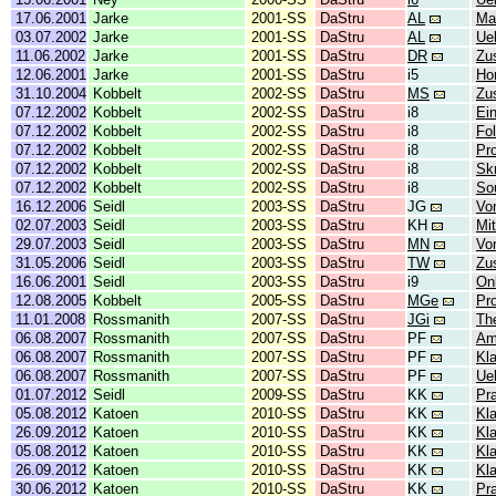
17.06.2001
Jarke
2001-SS
DaStru
AL
Ma
03.07.2002
Jarke
2001-SS
DaStru
AL
Ue
11.06.2002
Jarke
2001-SS
DaStru
DR
Zu
12.06.2001
Jarke
2001-SS
DaStru
i5
Ho
31.10.2004
Kobbelt
2002-SS
DaStru
MS
Zu
07.12.2002
Kobbelt
2002-SS
DaStru
i8
Ei
07.12.2002
Kobbelt
2002-SS
DaStru
i8
Fol
07.12.2002
Kobbelt
2002-SS
DaStru
i8
Pr
07.12.2002
Kobbelt
2002-SS
DaStru
i8
Skr
07.12.2002
Kobbelt
2002-SS
DaStru
i8
So
16.12.2006
Seidl
2003-SS
DaStru
JG
Vor
02.07.2003
Seidl
2003-SS
DaStru
KH
Mit
29.07.2003
Seidl
2003-SS
DaStru
MN
Vor
31.05.2006
Seidl
2003-SS
DaStru
TW
Zu
16.06.2001
Seidl
2003-SS
DaStru
i9
On
12.08.2005
Kobbelt
2005-SS
DaStru
MGe
Pr
11.01.2008
Rossmanith
2007-SS
DaStru
JGi
Th
06.08.2007
Rossmanith
2007-SS
DaStru
PF
Am
06.08.2007
Rossmanith
2007-SS
DaStru
PF
Kl
06.08.2007
Rossmanith
2007-SS
DaStru
PF
Ue
01.07.2012
Seidl
2009-SS
DaStru
KK
Pr
05.08.2012
Katoen
2010-SS
DaStru
KK
Kl
26.09.2012
Katoen
2010-SS
DaStru
KK
Kl
05.08.2012
Katoen
2010-SS
DaStru
KK
Kl
26.09.2012
Katoen
2010-SS
DaStru
KK
Kl
30.06.2012
Katoen
2010-SS
DaStru
KK
Pr