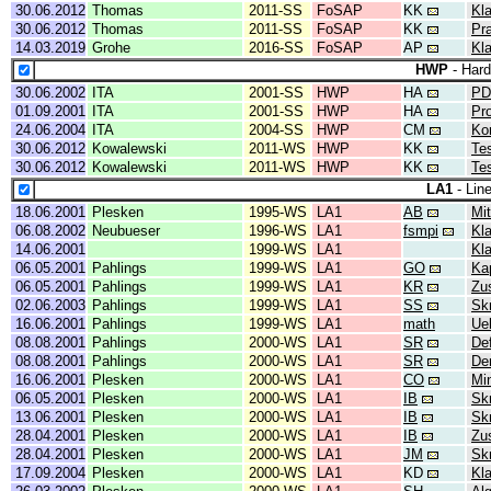
30.06.2012
Thomas
2011-SS
FoSAP
KK
Kl
30.06.2012
Thomas
2011-SS
FoSAP
KK
Pr
14.03.2019
Grohe
2016-SS
FoSAP
AP
Kl
HWP
- Hard
30.06.2002
ITA
2001-SS
HWP
HA
PD
01.09.2001
ITA
2001-SS
HWP
HA
Pro
24.06.2004
ITA
2004-SS
HWP
CM
Ko
30.06.2012
Kowalewski
2011-WS
HWP
KK
Te
30.06.2012
Kowalewski
2011-WS
HWP
KK
Te
LA1
- Line
18.06.2001
Plesken
1995-WS
LA1
AB
Mit
06.08.2002
Neubueser
1996-WS
LA1
fsmpi
Kl
14.06.2001
1999-WS
LA1
Kl
06.05.2001
Pahlings
1999-WS
LA1
GO
Kap
06.05.2001
Pahlings
1999-WS
LA1
KR
Zu
02.06.2003
Pahlings
1999-WS
LA1
SS
Skr
16.06.2001
Pahlings
1999-WS
LA1
math
Ue
08.08.2001
Pahlings
2000-WS
LA1
SR
Def
08.08.2001
Pahlings
2000-WS
LA1
SR
Der
16.06.2001
Plesken
2000-WS
LA1
CO
Min
06.05.2001
Plesken
2000-WS
LA1
IB
Skr
13.06.2001
Plesken
2000-WS
LA1
IB
Skr
28.04.2001
Plesken
2000-WS
LA1
IB
Zu
28.04.2001
Plesken
2000-WS
LA1
JM
Skr
17.09.2004
Plesken
2000-WS
LA1
KD
Kl