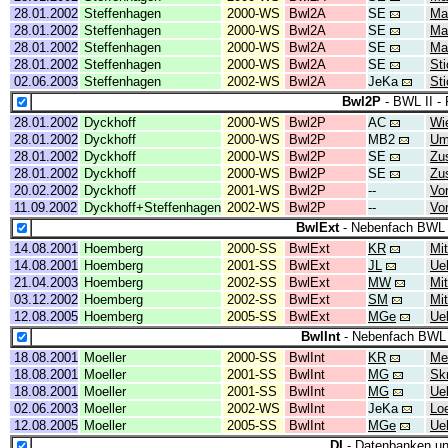
28.01.2002
Steffenhagen
2000-WS
Bwl2A
SE
Ma
28.01.2002
Steffenhagen
2000-WS
Bwl2A
SE
Ma
28.01.2002
Steffenhagen
2000-WS
Bwl2A
SE
Ma
28.01.2002
Steffenhagen
2000-WS
Bwl2A
SE
St
02.06.2003
Steffenhagen
2002-WS
Bwl2A
JeKa
Sti
Bwl2P
- BWL II - 
28.01.2002
Dyckhoff
2000-WS
Bwl2P
AC
Wi
28.01.2002
Dyckhoff
2000-WS
Bwl2P
MB2
Um
28.01.2002
Dyckhoff
2000-WS
Bwl2P
SE
Zu
28.01.2002
Dyckhoff
2000-WS
Bwl2P
SE
Zu
20.02.2002
Dyckhoff
2001-WS
Bwl2P
--
Vo
11.09.2002
Dyckhoff+Steffenhagen
2002-WS
Bwl2P
--
Vo
BwlExt
- Nebenfach BWL 
14.08.2001
Hoemberg
2000-SS
BwlExt
KR
Mit
14.08.2001
Hoemberg
2001-SS
BwlExt
JL
Ue
21.04.2003
Hoemberg
2002-SS
BwlExt
MW
Mit
03.12.2002
Hoemberg
2002-SS
BwlExt
SM
Mit
12.08.2005
Hoemberg
2005-SS
BwlExt
MGe
Ue
BwlInt
- Nebenfach BWL 
18.08.2001
Moeller
2000-SS
BwlInt
KR
Me
18.08.2001
Moeller
2001-SS
BwlInt
MG
Skr
18.08.2001
Moeller
2001-SS
BwlInt
MG
Ue
02.06.2003
Moeller
2002-WS
BwlInt
JeKa
Lo
12.08.2005
Moeller
2005-SS
BwlInt
MGe
Ue
DI
- Datenbanken un