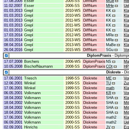
17.08.2005
Esser
2005-SS
DiffNum
MGe
Re
11.02.2007
Esser
2006-SS
DiffNum
MHe
Ue
01.03.2013
Grepl
2010-WS
DiffNum
KK
Kl
01.03.2013
Grepl
2010-WS
DiffNum
KK
Kl
01.03.2013
Grepl
2011-WS
DiffNum
KK
Kl
01.03.2013
Grepl
2011-WS
DiffNum
KK
Kl
01.03.2013
Grepl
2012-WS
DiffNum
KK
Kl
17.03.2014
Grepl
2012-WS
DiffNum
MRe
Kl
16.03.2014
Grepl
2013-WS
DiffNum
MRe
Kl
08.04.2014
Grepl
2013-WS
DiffNum
MaBe
Kl
26.04.2016
Grepl
2015-WS
DiffNum
SGu
Vo
DiplomPraxis
- Diplompr
17.07.2008
Borchers
2006-WS
DiplomPraxis
NS
Ma
10.05.2008
BischofNaumann
2008-SS
DiplomPraxis
COt
HP
Diskrete
- Di
17.06.2001
Triesch
1998-SS
Diskrete
ME
Vor
12.06.2001
Winkel
1999-SS
Diskrete
TU
Zu
17.06.2001
Winkel
1999-SS
Diskrete
math
Kl
06.05.2001
Volkmann
2000-SS
Diskrete
KR
Vo
18.04.2002
Volkmann
2000-SS
Diskrete
SHA
Kl
18.04.2002
Volkmann
2000-SS
Diskrete
SHA
Mi
18.04.2002
Volkmann
2000-SS
Diskrete
SHA
Mi
18.04.2002
Volkmann
2000-SS
Diskrete
SHA
Mi
17.06.2001
Volkmann
2000-SS
Diskrete
math2
Kl
06.09.2001
Volkmann
2000-SS
Diskrete
math2
Ue
02.09.2001
Hinrichs
2001-SS
Diskrete
JV
Er