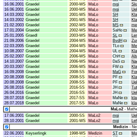
16.06.2001
Graedel
2000-WS
MaLo
mgi
Skr
16.06.2001
Graedel
2000-WS
MaLo
mgi
Ue
14.03.2002
Graedel
2001-WS
MaLo
SH
Kl
14.03.2002
Graedel
2001-WS
MaLo
SH
Kl
21.02.2003
Graedel
2002-WS
MaLo
MS
me
17.01.2004
Graedel
2002-WS
MaLo
SaHo
Me
25.01.2005
Graedl
2003-WS
MaLo
SL
Ler
21.09.2006
Graedel
2004-WS
MaLo
BvdH
Zu
22.03.2005
Graedel
2004-WS
MaLo
TLo
Me
10.08.2007
Graedel
2004-WS
MaLo
UL
Kla
25.02.2007
Graedel
2006-WS
MaLo
ChH
Al
14.10.2007
Graedel
2006-WS
MaLo
DaS
Na
20.03.2007
Graedel
2006-WS
MaLo
FW
Kla
16.09.2008
Graedel
2008-SS
MaLo
MaG
For
20.08.2008
Graedel
2008-SS
MaLo
PF
Kl
20.08.2008
Graedel
2008-SS
MaLo
PF
Ue
26.08.2016
Graedel
2016-SS
MaLo
JH
Tut
26.04.2016
Graedel
2016-SS
MaLo
JH
Ue
28.07.2018
Graedel
2017-SS
MaLo
MaNe
kl
28.07.2018
Graedel
2017-SS
MaLo
MaNe
kl
MaLo2
- Mathe
17.06.2001
Graedel
2000-SS
MaLo2
mgi
Ue
28.10.2001
Graedel
2001-WS
MaLo2
mgi
Leh
Medizin
- Ne
22.06.2001
Keyserlingk
1998-WS
Medizin
ST
Mo