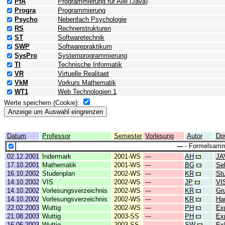
PfA
Programmierung für Alle (Java)
Progra
Programmierung
Psycho
Nebenfach Psychologie
RS
Rechnerstrukturen
ST
Softwaretechnik
SWP
Softwarepraktikum
SysPro
Systemprogrammierung
TI
Technische Informatik
VR
Virtuelle Realitaet
VkM
Vorkurs Mathematik
WT1
Web Technologien 1
Werte speichern (Cookie):
Datum
Professor
Semester
Vorlesung
Autor
Do
---
- Formelsamm
02.12.2001
Indermark
2001-WS
---
AH
JA
17.10.2001
Mathematik
2001-WS
---
BG
Se
16.10.2002
Studenplan
2002-WS
---
KR
St
14.10.2002
VIS
2002-WS
---
JP
VI
14.10.2002
Vorlesungsverzeichnis
2002-WS
---
KR
Gr
14.10.2002
Vorlesungsverzeichnis
2002-WS
---
KR
Ha
22.02.2003
Wuttig
2002-WS
---
PH
Ex
21.08.2003
Wuttig
2003-SS
---
PH
Ex
16.06.2003
Wuttig
2003-SS
---
SW
Ex