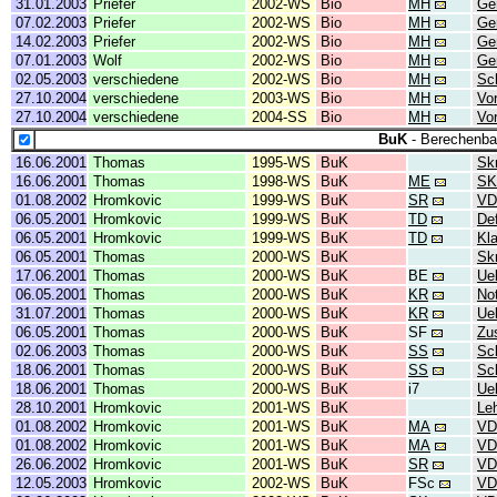
31.01.2003
Priefer
2002-WS
Bio
MH
Ge
07.02.2003
Priefer
2002-WS
Bio
MH
Ge
14.02.2003
Priefer
2002-WS
Bio
MH
Ge
07.01.2003
Wolf
2002-WS
Bio
MH
Ge
02.05.2003
verschiedene
2002-WS
Bio
MH
Sc
27.10.2004
verschiedene
2003-WS
Bio
MH
Vo
27.10.2004
verschiedene
2004-SS
Bio
MH
Vo
BuK
- Berechenbar
16.06.2001
Thomas
1995-WS
BuK
Skr
16.06.2001
Thomas
1998-WS
BuK
ME
SK
01.08.2002
Hromkovic
1999-WS
BuK
SR
VD
06.05.2001
Hromkovic
1999-WS
BuK
TD
Def
06.05.2001
Hromkovic
1999-WS
BuK
TD
Kl
06.05.2001
Thomas
2000-WS
BuK
Skr
17.06.2001
Thomas
2000-WS
BuK
BE
Ue
06.05.2001
Thomas
2000-WS
BuK
KR
No
31.07.2001
Thomas
2000-WS
BuK
KR
Ue
06.05.2001
Thomas
2000-WS
BuK
SF
Zu
02.06.2003
Thomas
2000-WS
BuK
SS
Sc
18.06.2001
Thomas
2000-WS
BuK
SS
Sc
18.06.2001
Thomas
2000-WS
BuK
i7
Ue
28.10.2001
Hromkovic
2001-WS
BuK
Leh
01.08.2002
Hromkovic
2001-WS
BuK
MA
VD
01.08.2002
Hromkovic
2001-WS
BuK
MA
VD
26.06.2002
Hromkovic
2001-WS
BuK
SR
VD
12.05.2003
Hromkovic
2002-WS
BuK
FSc
VD