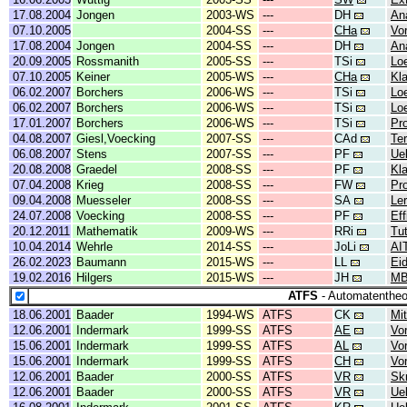
17.08.2004
Jongen
2003-WS
---
DH
An
07.10.2005
2004-SS
---
CHa
Vor
17.08.2004
Jongen
2004-SS
---
DH
An
20.09.2005
Rossmanith
2005-SS
---
TSi
Lo
07.10.2005
Keiner
2005-WS
---
CHa
Kla
06.02.2007
Borchers
2006-WS
---
TSi
Lo
06.02.2007
Borchers
2006-WS
---
TSi
Lo
17.01.2007
Borchers
2006-WS
---
TSi
Pr
04.08.2007
Giesl,Voecking
2007-SS
---
CAd
Ter
06.08.2007
Stens
2007-SS
---
PF
Ue
20.08.2008
Graedel
2008-SS
---
PF
Kl
07.04.2008
Krieg
2008-SS
---
FW
Pr
09.04.2008
Muesseler
2008-SS
---
SA
Le
24.07.2008
Voecking
2008-SS
---
PF
Ef
20.12.2011
Mathematik
2009-WS
---
RRi
Tu
10.04.2014
Wehrle
2014-SS
---
JoLi
AI
26.02.2023
Baumann
2015-WS
---
LL
Ei
19.02.2016
Hilgers
2015-WS
---
JH
MB
ATFS
- Automatentheo
18.06.2001
Baader
1994-WS
ATFS
CK
Mit
12.06.2001
Indermark
1999-SS
ATFS
AE
Vor
15.06.2001
Indermark
1999-SS
ATFS
AL
Vor
15.06.2001
Indermark
1999-SS
ATFS
CH
Vor
12.06.2001
Baader
2000-SS
ATFS
VR
Skr
12.06.2001
Baader
2000-SS
ATFS
VR
Ue