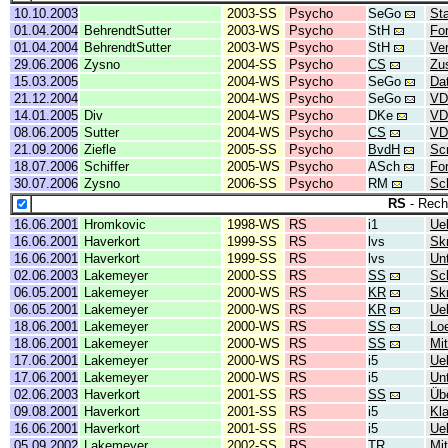
10.10.2003
2003-SS
Psycho
SeGo
Sta
01.04.2004
BehrendtSutter
2003-WS
Psycho
StH
Fo
01.04.2004
BehrendtSutter
2003-WS
Psycho
StH
Ve
29.06.2006
Zysno
2004-SS
Psycho
CS
Zu
15.03.2005
2004-WS
Psycho
SeGo
Da
21.12.2004
2004-WS
Psycho
SeGo
VD
14.01.2005
Div
2004-WS
Psycho
DKe
VD
08.06.2005
Sutter
2004-WS
Psycho
CS
VD
21.09.2006
Ziefle
2005-SS
Psycho
BvdH
Sc
18.07.2006
Schiffer
2005-WS
Psycho
ASch
Fo
30.07.2006
Zysno
2006-SS
Psycho
RM
Sch
RS
- Rech
16.06.2001
Hromkovic
1998-WS
RS
i1
Ue
16.06.2001
Haverkort
1999-SS
RS
lvs
Skr
16.06.2001
Haverkort
1999-SS
RS
lvs
Un
02.06.2003
Lakemeyer
2000-SS
RS
SS
Sc
06.05.2001
Lakemeyer
2000-WS
RS
KR
Skr
06.05.2001
Lakemeyer
2000-WS
RS
KR
Ue
18.06.2001
Lakemeyer
2000-WS
RS
SS
Lo
18.06.2001
Lakemeyer
2000-WS
RS
SS
Mit
17.06.2001
Lakemeyer
2000-WS
RS
i5
Ue
17.06.2001
Lakemeyer
2000-WS
RS
i5
Un
02.06.2003
Haverkort
2001-SS
RS
SS
Üb
09.08.2001
Haverkort
2001-SS
RS
i5
Kl
16.06.2001
Haverkort
2001-SS
RS
i5
Ue
05.09.2002
Lakemeyer
2002-SS
RS
TR
Mit