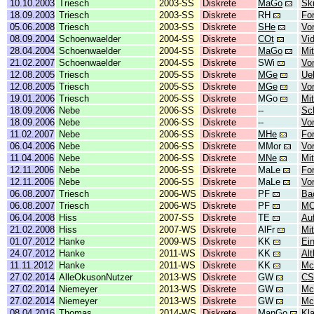
10.10.2003
Triesch
2003-SS
Diskrete
MaGo
Skr
18.09.2003
Triesch
2003-SS
Diskrete
RH
Fo
05.06.2008
Triesch
2003-SS
Diskrete
SHe
Vor
08.09.2004
Schoenwaelder
2004-SS
Diskrete
COt
Vi
28.04.2004
Schoenwaelder
2004-SS
Diskrete
MaGo
Mit
21.02.2007
Schoenwaelder
2004-SS
Diskrete
SWi
Vor
12.08.2005
Triesch
2005-SS
Diskrete
MGe
Ue
12.08.2005
Triesch
2005-SS
Diskrete
MGe
Vor
19.01.2006
Triesch
2005-SS
Diskrete
MGo
Mit
18.09.2006
Nebe
2006-SS
Diskrete
--
Sc
18.09.2006
Nebe
2006-SS
Diskrete
--
Vo
11.02.2007
Nebe
2006-SS
Diskrete
MHe
Fo
06.04.2006
Nebe
2006-SS
Diskrete
MMor
Vor
11.04.2006
Nebe
2006-SS
Diskrete
MNe
Mit
12.11.2006
Nebe
2006-SS
Diskrete
MaLe
Fo
12.11.2006
Nebe
2006-SS
Diskrete
MaLe
Vor
06.08.2007
Triesch
2006-WS
Diskrete
PF
Ba
06.08.2007
Triesch
2006-WS
Diskrete
PF
MC
06.04.2008
Hiss
2007-SS
Diskrete
TE
Au
21.02.2008
Hiss
2007-WS
Diskrete
AlFr
Mit
01.07.2012
Hanke
2009-WS
Diskrete
KK
Ei
24.07.2012
Hanke
2011-WS
Diskrete
KK
Alt
11.11.2012
Hanke
2011-WS
Diskrete
KK
Mc
27.02.2014
AlleOkusonNutzer
2013-WS
Diskrete
GW
CS
27.02.2014
Niemeyer
2013-WS
Diskrete
GW
Mc
27.02.2014
Niemeyer
2013-WS
Diskrete
GW
Mc
08.04.2016
Thomas
2014-WS
Diskrete
ManGo
Kl