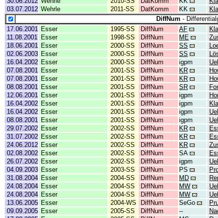
30.06.2012
Wehrle
2010-SS
DatKomm
KK
Kl
03.07.2012
Wehrle
2011-SS
DatKomm
KK
Kl
DiffNum
- Differentia
17.06.2001
Esser
1995-SS
DiffNum
AF
Kla
11.08.2001
Esser
1998-SS
DiffNum
ME
Zu
18.06.2001
Esser
2000-SS
DiffNum
SS
Lo
02.06.2003
Esser
2000-SS
DiffNum
SS
Lö
16.04.2002
Esser
2000-SS
DiffNum
igpm
Ue
07.08.2001
Esser
2001-SS
DiffNum
KR
Ho
07.08.2001
Esser
2001-SS
DiffNum
KR
Ho
08.08.2001
Esser
2001-SS
DiffNum
SR
Fo
12.06.2001
Esser
2001-SS
DiffNum
igpm
Ho
16.04.2002
Esser
2001-SS
DiffNum
igpm
Kl
16.04.2002
Esser
2001-SS
DiffNum
igpm
Ue
08.08.2001
Esser
2001-SS
DiffNum
igpm
Ue
29.07.2002
Esser
2002-SS
DiffNum
KR
Es
31.07.2002
Esser
2002-SS
DiffNum
KR
Es
24.06.2012
Esser
2002-SS
DiffNum
KR
Zu
02.08.2002
Esser
2002-SS
DiffNum
SA
Es
26.07.2002
Esser
2002-SS
DiffNum
igpm
Ue
04.09.2003
Esser
2003-SS
DiffNum
PS
Pro
31.08.2004
Esser
2004-SS
DiffNum
MD
Re
24.08.2004
Esser
2004-SS
DiffNum
MW
Ue
24.08.2004
Esser
2004-SS
DiffNum
MW
Ue
13.06.2005
Esser
2004-WS
DiffNum
SeGo
Pru
09.09.2005
Esser
2005-SS
DiffNum
--
Na