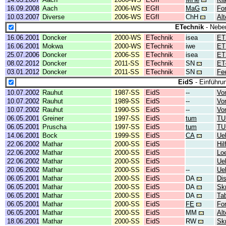
16.09.2008
Aach
2006-WS
EGfI
MaG
For
10.03.2007
Diverse
2006-WS
EGfI
ChH
Al
ETechnik
- Neben
16.06.2001
Doncker
2000-WS
ETechnik
isea
ET
16.06.2001
Mokwa
2000-WS
ETechnik
iwe
ET
25.07.2006
Doncker
2006-SS
ETechnik
isea
ET
08.02.2012
Doncker
2011-SS
ETechnik
SN
ET
03.01.2012
Doncker
2011-SS
ETechnik
SN
Fe
EidS
- Einführun
10.07.2002
Rauhut
1987-SS
EidS
--
Vo
10.07.2002
Rauhut
1989-SS
EidS
--
Vo
10.07.2002
Rauhut
1990-SS
EidS
--
Vo
06.05.2001
Greiner
1997-SS
EidS
tum
TU
06.05.2001
Pruscha
1997-SS
EidS
tum
TU
14.06.2001
Bock
1999-SS
EidS
CA
Ue
22.06.2002
Mathar
2000-SS
EidS
Hil
22.06.2002
Mathar
2000-SS
EidS
Lo
22.06.2002
Mathar
2000-SS
EidS
Ue
20.06.2002
Mathar
2000-SS
EidS
--
Ue
06.05.2001
Mathar
2000-SS
EidS
DA
Di
06.05.2001
Mathar
2000-SS
EidS
DA
Skr
06.05.2001
Mathar
2000-SS
EidS
DA
Tab
06.05.2001
Mathar
2000-SS
EidS
FE
Fo
06.05.2001
Mathar
2000-SS
EidS
MM
Al
18.06.2001
Mathar
2000-SS
EidS
RW
Sk