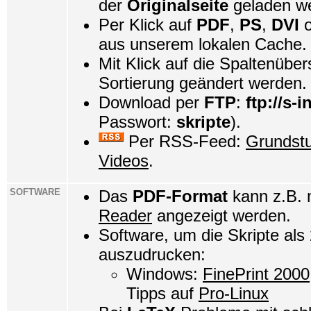
der
Originalseite
geladen w
Per Klick auf
PDF
,
PS
,
DVI
o
aus unserem lokalen Cache.
Mit Klick auf die Spaltenüber
Sortierung geändert werden.
Download per
FTP
:
ftp://s-i
Passwort:
skripte
).
Per RSS-Feed:
Grundst
Videos
.
SOFTWARE
Das
PDF-Format
kann z.B.
Reader
angezeigt werden.
Software, um die Skripte als
auszudrucken:
Windows:
FinePrint 2000
Tipps auf
Pro-Linux