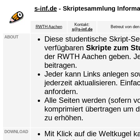
s-inf.de
- Skriptesammlung Informa
Kontakt:
RWTH Aachen
Betreut von den
s@s-inf.de
ABOUT
Diese studentische Skript-Seit
verfügbaren
Skripte zum St
der RWTH Aachen geben. Jed
beitragen.
Jeder kann Links anlegen so
jederzeit aktualisieren. Einf
anfordern.
Alle Seiten werden (sofern v
komprimiert übertragen um d
zu erhöhen.
DOWNLOAD
Mit Klick auf die Weltkugel k