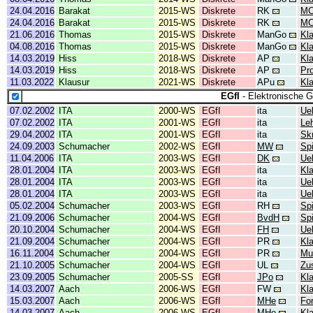
24.04.2016
Barakat
2015-WS
Diskrete
RK
MC
24.04.2016
Barakat
2015-WS
Diskrete
RK
MC
21.06.2016
Thomas
2015-WS
Diskrete
ManGo
Kl
04.08.2016
Thomas
2015-WS
Diskrete
ManGo
Kla
14.03.2019
Hiss
2018-WS
Diskrete
AP
Kl
14.03.2019
Hiss
2018-WS
Diskrete
AP
Pr
11.03.2022
Klausur
2021-WS
Diskrete
APu
Kl
EGfI
- Elektronische G
07.02.2002
ITA
2000-WS
EGfI
ita
Ue
07.02.2002
ITA
2001-WS
EGfI
ita
Leh
29.04.2002
ITA
2001-WS
EGfI
ita
Skr
24.09.2003
Schumacher
2002-WS
EGfI
MW
Spi
11.04.2006
ITA
2003-WS
EGfI
DK
Ue
28.01.2004
ITA
2003-WS
EGfI
ita
Kl
28.01.2004
ITA
2003-WS
EGfI
ita
Ue
28.01.2004
ITA
2003-WS
EGfI
ita
Ue
05.02.2004
Schumacher
2003-WS
EGfI
RH
Sp
21.09.2006
Schumacher
2004-WS
EGfI
BvdH
Spi
20.10.2004
Schumacher
2004-WS
EGfI
FH
Ue
21.09.2004
Schumacher
2004-WS
EGfI
PR
Kl
16.11.2004
Schumacher
2004-WS
EGfI
PR
Mu
21.10.2005
Schumacher
2004-WS
EGfI
UL
Zu
23.09.2005
Schumacher
2005-SS
EGfI
JPo
Kl
14.03.2007
Aach
2006-WS
EGfI
FW
Kla
15.03.2007
Aach
2006-WS
EGfI
MHe
Fo
14.03.2007
Aach
2006-WS
EGfI
MHe
Kl