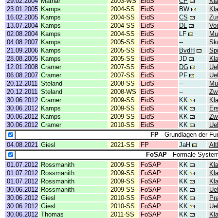
29.02.2004
Mathar
2003-WS
EidS
CP
Kl
23.01.2005
Kamps
2004-SS
EidS
BW
Kl
16.02.2005
Kamps
2004-SS
EidS
CS
Zu
13.07.2004
Kamps
2004-SS
EidS
DL
Vor
02.08.2004
Kamps
2004-SS
EidS
LF
Mu
04.08.2007
Kamps
2005-SS
EidS
--
Skr
21.09.2006
Kamps
2005-SS
EidS
BvdH
Spi
28.08.2005
Kamps
2005-SS
EidS
JD
Kl
12.01.2008
Cramer
2007-SS
EidS
DG
Ue
06.08.2007
Cramer
2007-SS
EidS
PF
Ue
20.12.2011
Steland
2008-SS
EidS
--
Mu
20.12.2011
Steland
2008-WS
EidS
--
Zw
30.06.2012
Cramer
2009-SS
EidS
KK
Kl
30.06.2012
Kamps
2009-SS
EidS
KK
Er
30.06.2012
Kamps
2009-SS
EidS
KK
Zw
30.06.2012
Cramer
2010-SS
EidS
KK
Ue
FP
- Grundlagen der Fu
04.08.2021
Giesl
2021-SS
FP
JaH
Al
FoSAP
- Formale System
01.07.2012
Rossmanith
2009-SS
FoSAP
KK
Kl
01.07.2012
Rossmanith
2009-SS
FoSAP
KK
Kl
01.07.2012
Rossmanith
2009-SS
FoSAP
KK
Kl
30.06.2012
Rossmanith
2009-SS
FoSAP
KK
Ue
30.06.2012
Giesl
2010-SS
FoSAP
KK
Pr
30.06.2012
Giesl
2010-SS
FoSAP
KK
Ue
30.06.2012
Thomas
2011-SS
FoSAP
KK
Kl