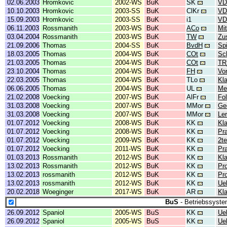
02.06.2003
Hromkovic
2002-WS
BuK
SK
VD
10.10.2003
Hromkovic
2003-SS
BuK
ClKr
VD
15.09.2003
Hromkovic
2003-SS
BuK
i1
VD
06.11.2003
Rossmanith
2003-WS
BuK
ACo
Mit
03.04.2004
Rossmanith
2003-WS
BuK
TW
Zu
21.09.2006
Thomas
2004-SS
BuK
BvdH
Spi
18.03.2005
Thomas
2004-WS
BuK
COt
Sc
21.03.2005
Thomas
2004-WS
BuK
COt
TR
23.10.2004
Thomas
2004-WS
BuK
FH
Vor
22.03.2005
Thomas
2004-WS
BuK
TLo
Kl
06.06.2005
Thomas
2004-WS
BuK
UL
Mer
21.02.2008
Voecking
2007-WS
BuK
AlFr
Fo
31.03.2008
Voecking
2007-WS
BuK
MMor
Ge
31.03.2008
Voecking
2007-WS
BuK
MMor
Ler
01.07.2012
Voecking
2008-WS
BuK
KK
Kl
01.07.2012
Voecking
2008-WS
BuK
KK
Pr
01.07.2012
Voecking
2009-WS
BuK
KK
2t
01.07.2012
Voecking
2011-WS
BuK
KK
Pr
01.03.2013
Rossmanith
2012-WS
BuK
KK
Kl
13.02.2013
Rossmanith
2012-WS
BuK
KK
Pr
13.02.2013
rossmanith
2012-WS
BuK
KK
Pr
13.02.2013
rossmanith
2012-WS
BuK
KK
Ue
20.02.2018
Woeginger
2017-WS
BuK
AR
Kl
BuS
- Betriebssyst
26.09.2012
Spaniol
2005-WS
BuS
KK
Ue
26.09.2012
Spaniol
2005-WS
BuS
KK
Ue