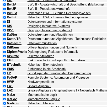
Bwl
Nebenfach Betriebswirtschaftslehre
Bwl2A
BWL II - Absatzwirtschaft und Beschaffung (Marketing)
Bwl2P
BWL II - Produktionswirtschaft
BwlExt
Nebenfach BWL - Externes Rechnungswesen
BwlInt
Nebenfach BWL - Internes Rechnungswesen
DI
Datenbanken und Informationssysteme
DIS
Designing Interactive Systems
DIS1
Designing Interactive Systems I
DaStru
Datenstrukturen und Algorithmen
DastruTR
Datenstrukturen und Algorithmen - Technische Redaktion
DatKomm
Datenkommunikation
DiffNum
Differentialgleichungen und Numerik
DiplomPraxis
Diplomprüfung Praktische Informatik
Diskrete
Diskrete Strukturen
EGfI
Elektronische Grundlagen für Informatiker
ETechnik
Nebenfach Elektrotechnik
EidS
Einführung in die Stochastik
FP
Grundlagen der Funktionalen Programmierung
FoSAP
Formale Systeme, Automaten und Prozesse
HWP
Hardwarepraktikum
LA1
Lineare Algebra I
LA2
Lineare Algebra 2 / Graphentheorie I / Nebenfach Mathem
MaLo
Mathematische Logik
MaLo2
Mathematische Logik 2
Medizin
Nebenfach Medizin