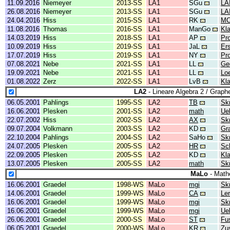
11.09.2016
Niemeyer
2013-SS
LA1
SGu
LA
26.08.2016
Niemeyer
2013-SS
LA1
SGu
LA
24.04.2016
Hiss
2015-SS
LA1
RK
MC
11.08.2016
Thomas
2016-SS
LA1
ManGo
Kl
14.03.2019
Hiss
2018-SS
LA1
AP
Pr
10.09.2019
Hiss
2019-SS
LA1
JaL
Er
17.07.2019
Hiss
2019-SS
LA1
NY
Pr
07.08.2021
Nebe
2021-SS
LA1
LL
Ge
19.09.2021
Nebe
2021-SS
LA1
LL
Lo
01.08.2022
Zerz
2022-SS
LA1
LvB
Kl
LA2
- Lineare Algebra 2 / Graph
06.05.2001
Pahlings
1995-SS
LA2
TB
Skr
16.06.2001
Plesken
2001-SS
LA2
math
Ue
22.07.2002
Hiss
2002-SS
LA2
AX
Sk
09.07.2004
Volkmann
2003-SS
LA2
KD
Gr
22.10.2004
Pahlings
2004-SS
LA2
SaHo
Skr
24.07.2005
Plesken
2005-SS
LA2
HR
Sc
22.09.2005
Plesken
2005-SS
LA2
KD
Kl
13.07.2005
Plesken
2005-SS
LA2
math
Skr
MaLo
- Math
16.06.2001
Graedel
1998-WS
MaLo
mgi
Skr
14.06.2001
Graedel
1999-WS
MaLo
CA
Ler
16.06.2001
Graedel
1999-WS
MaLo
mgi
Skr
16.06.2001
Graedel
1999-WS
MaLo
mgi
Ue
26.06.2001
Graedel
2000-SS
MaLo
ST
Fu
06.05.2001
Graedel
2000-WS
MaLo
KR
Zu